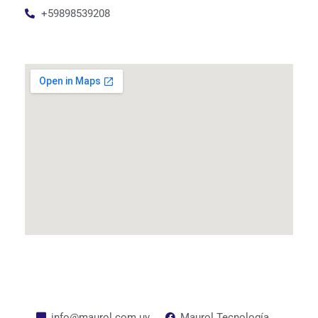
+59898539208
info@maurol.com.uy
Maurol Tecnología