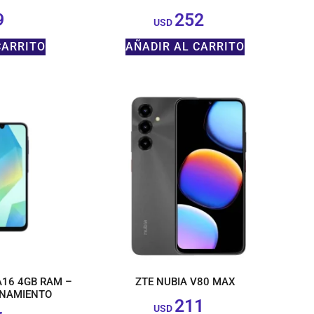
9
252
$
$
USD
CARRITO
AÑADIR AL CARRITO
16 4GB RAM –
ZTE NUBIA V80 MAX
ENAMIENTO
211
$
USD