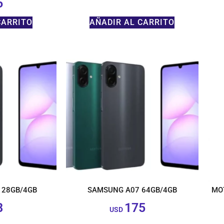
6
$
CARRITO
AÑADIR AL CARRITO
128GB/4GB
SAMSUNG A07 64GB/4GB
MO
8
175
$
$
USD