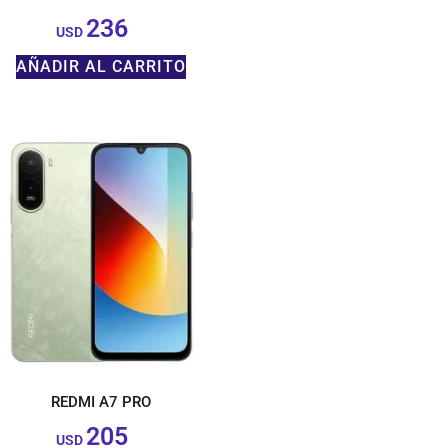
236
$
USD
AÑADIR AL CARRITO
REDMI A7 PRO
205
$
USD