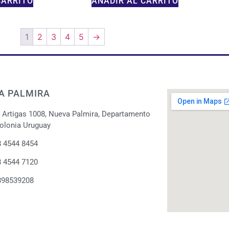
CARRITO
AÑADIR AL CARRITO
1
2
3
4
5
→
A PALMIRA
. Artigas 1008, Nueva Palmira, Departamento
olonia Uruguay
 4544 8454
 4544 7120
898539208