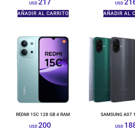
217
21
$
USD
USD
AÑADIR AL CARRITO
AÑADIR AL 
REDMI 15C 128 GB 4 RAM
SAMSUNG A07 
200
18
$
USD
USD