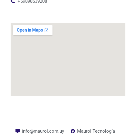
+59898539208
info@maurol.com.uy
Maurol Tecnología