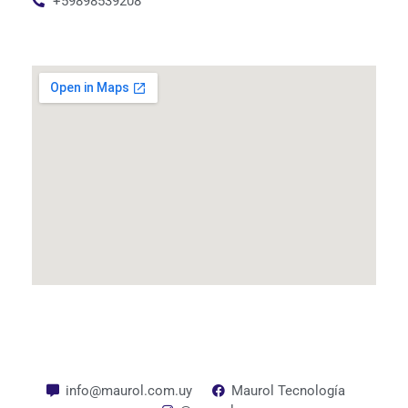
+59898539208
info@maurol.com.uy
Maurol Tecnología