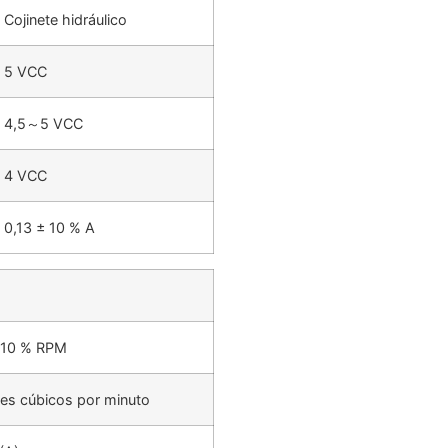
Cojinete hidráulico
5 VCC
4,5～5 VCC
4 VCC
0,13 ± 10 % A
 10 % RPM
ies cúbicos por minuto