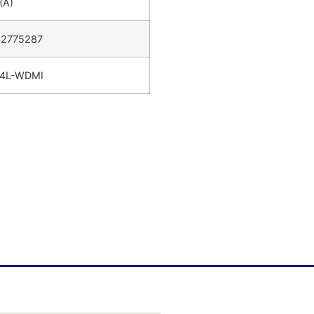
(A)
12775287
14L-WDMI