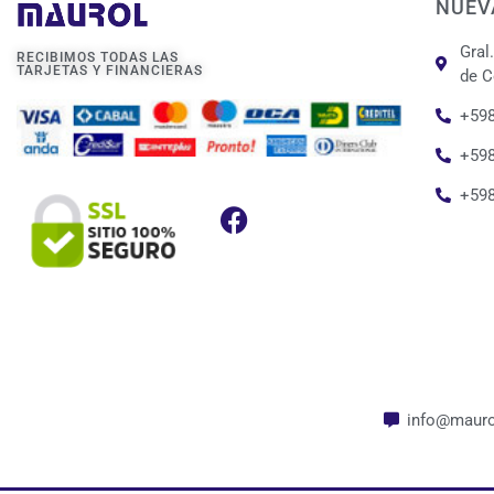
NUEV
Gral
RECIBIMOS TODAS LAS
TARJETAS Y FINANCIERAS
de C
+598
+598
+59
info@mauro