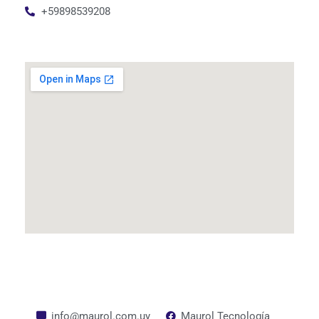
+59898539208
info@maurol.com.uy
Maurol Tecnología