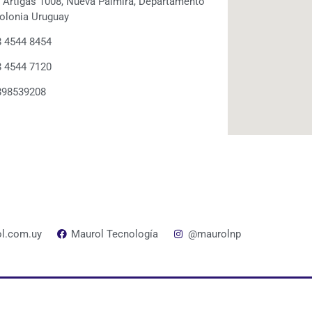
. Artigas 1008, Nueva Palmira, Departamento
olonia Uruguay
 4544 8454
 4544 7120
898539208
l.com.uy
Maurol Tecnología
@maurolnp