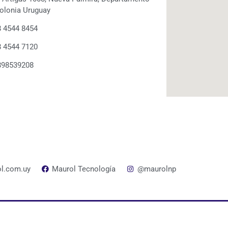
olonia Uruguay
 4544 8454
 4544 7120
898539208
l.com.uy
Maurol Tecnología
@maurolnp