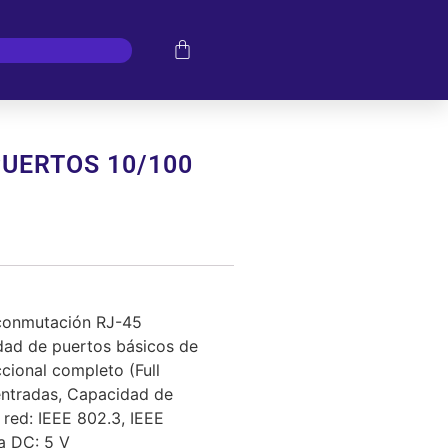
PUERTOS 10/100
 conmutación RJ-45
idad de puertos básicos de
cional completo (Full
entradas, Capacidad de
 red: IEEE 802.3, IEEE
a DC: 5 V