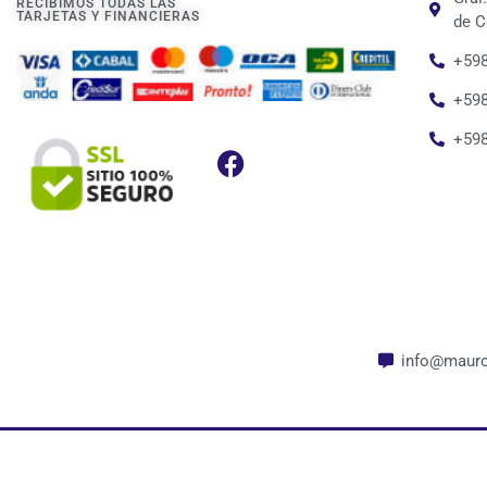
RECIBIMOS TODAS LAS
TARJETAS Y FINANCIERAS
de C
+598
+598
+59
info@mauro