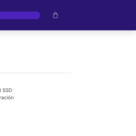
B SSD
ración