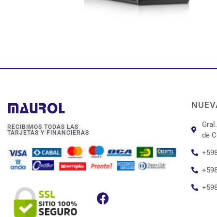
NUEV
Gral
RECIBIMOS TODAS LAS
TARJETAS Y FINANCIERAS
de C
+598
+598
+59