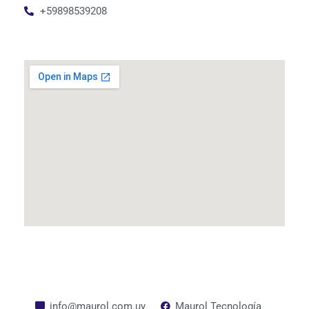
+59898539208
info@maurol.com.uy
Maurol Tecnología