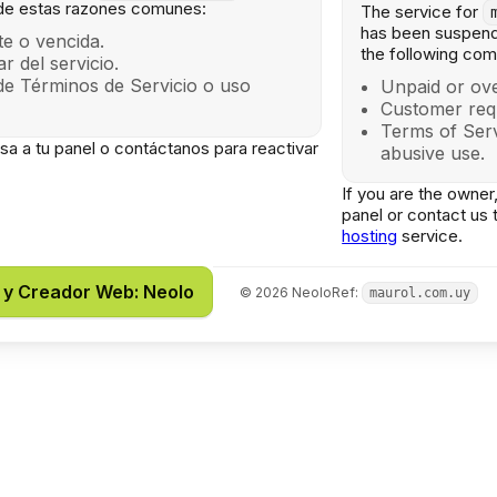
de estas razones comunes:
The service for
has been suspend
e o vencida.
the following co
lar del servicio.
de Términos de Servicio o uso
Unpaid or ove
Customer req
Terms of Serv
gresa a tu panel o contáctanos para reactivar
abusive use.
If you are the owner,
panel or contact us 
hosting
service.
 y Creador Web: Neolo
©
2026
Neolo
Ref:
maurol.com.uy