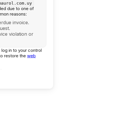
maurol.com.uy
ed due to one of
mmon reasons:
rdue invoice.
uest.
ice violation or
 log in to your control
to restore the
web