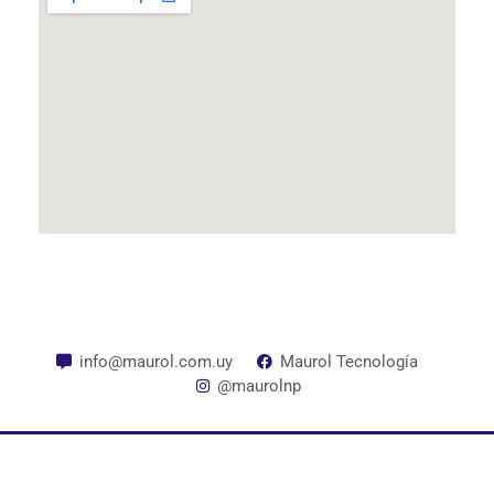
info@maurol.com.uy
Maurol Tecnología
@maurolnp