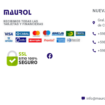
NUEV
Gral
RECIBIMOS TODAS LAS
TARJETAS Y FINANCIERAS
de C
+598
+598
+59
info@mauro