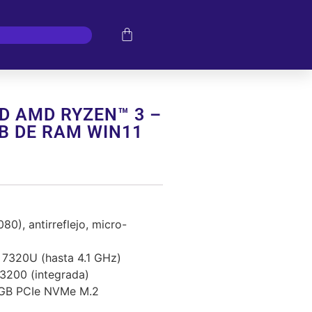
HD AMD RYZEN™ 3 –
GB DE RAM WIN11
0), antirreflejo, micro-
7320U (hasta 4.1 GHz)
200 (integrada)
GB PCIe NVMe M.2