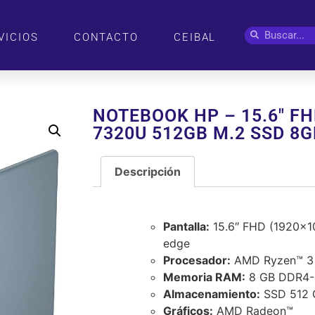
VICIOS
CONTACTO
CEIBAL
NOTEBOOK HP – 15.6″ F
7320U 512GB M.2 SSD 8
Descripción
Descripción
Pantalla:
15.6″ FHD (1920×108
edge
Procesador:
AMD Ryzen™ 3 
Memoria RAM:
8 GB DDR4-3
Almacenamiento:
SSD 512 
Gráficos:
AMD Radeon™