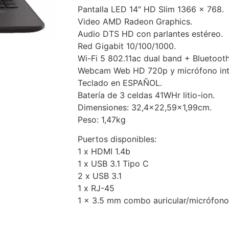
Pantalla LED 14″ HD Slim 1366 x 768.
Video AMD Radeon Graphics.
Audio DTS HD con parlantes estéreo.
Red Gigabit 10/100/1000.
Wi-Fi 5 802.11ac dual band + Bluetooth
Webcam Web HD 720p y micrófono int
Teclado en ESPAÑOL.
Batería de 3 celdas 41WHr litio-ion.
Dimensiones: 32,4×22,59×1,99cm.
Peso: 1,47kg
Puertos disponibles:
1 x HDMI 1.4b
1 x USB 3.1 Tipo C
2 x USB 3.1
1 x RJ-45
1 x 3.5 mm combo auricular/micrófono