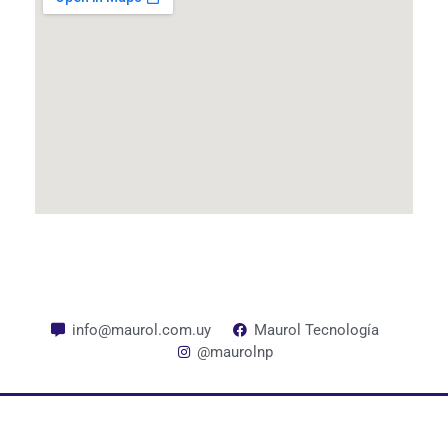
info@maurol.com.uy
Maurol Tecnología
@maurolnp