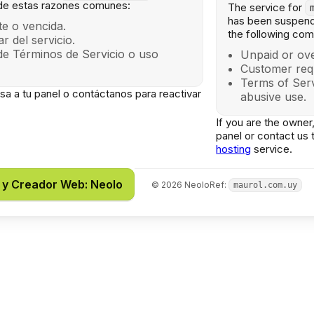
de estas razones comunes:
The service for
has been suspend
e o vencida.
the following co
lar del servicio.
de Términos de Servicio o uso
Unpaid or ove
Customer req
Terms of Serv
gresa a tu panel o contáctanos para reactivar
abusive use.
If you are the owner,
panel or contact us 
hosting
service.
 y Creador Web: Neolo
©
2026
Neolo
Ref:
maurol.com.uy