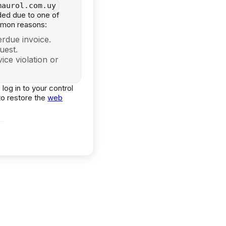
maurol.com.uy
ed due to one of
mmon reasons:
rdue invoice.
uest.
ice violation or
 log in to your control
to restore the
web