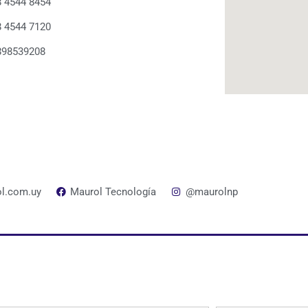
 4544 8454
 4544 7120
898539208
l.com.uy
Maurol Tecnología
@maurolnp