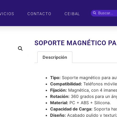
VICIOS
CONTACTO
CEIBAL
SOPORTE MAGNÉTICO PA
Descripción
Descripción
Tipo:
Soporte magnético para au
Compatibilidad:
Teléfonos móvile
Fijación:
Magnética, con 4 imanes 
Rotación:
360 grados para un áng
Material:
PC + ABS + Silicona.
Capacidad de Carga:
Soporta ha
Diseño:
Acabado pulido y texturi