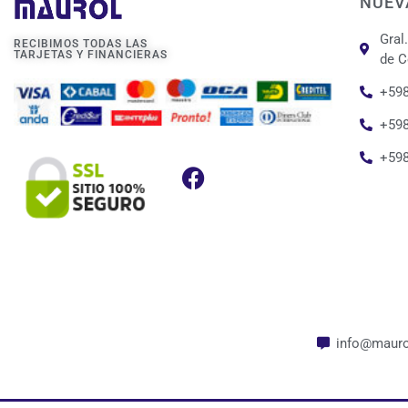
NUEV
Gral
RECIBIMOS TODAS LAS
TARJETAS Y FINANCIERAS
de C
+598
+598
+59
info@mauro