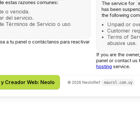
de estas razones comunes:
The service for
has been suspend
e o vencida.
the following co
lar del servicio.
de Términos de Servicio o uso
Unpaid or ove
Customer req
Terms of Serv
gresa a tu panel o contáctanos para reactivar
abusive use.
If you are the owner,
panel or contact us 
hosting
service.
 y Creador Web: Neolo
©
2026
Neolo
Ref:
maurol.com.uy