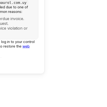
maurol.com.uy
ed due to one of
mmon reasons:
rdue invoice.
uest.
ice violation or
 log in to your control
to restore the
web