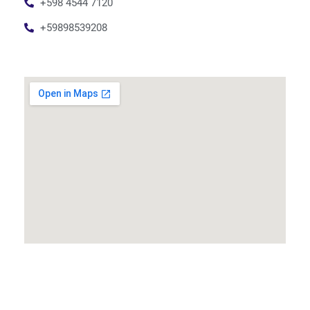
+598 4544 7120
+59898539208